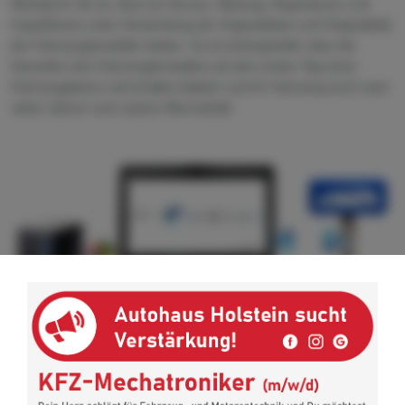
Wichtig für Sie ist, dass wir Service, Wartung, Reparaturen und
Inspektionen unter Verwendung der Originaldaten und Originalteile
der Fahrzeughersteller leisten. So ist sichergestellt, dass die
Garantien des Fahrzeugherstellers ab dem ersten Tag eines
Fahrzeuglebens voll erhalten bleiben und Ihr Fahrzeug auch nach
vielen Jahren noch seinen Wert behält.
Für die Marken VW, Audi, SEAT, CUPRA und Škoda sind wir über
unsere Systeme technisch direkt an den Fahrzeughersteller
angebunden und können dadurch von der Online-Diagnose über
Software-Updates, Programmierungen und Freischaltungen alle