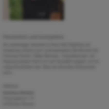
Persönlich und kompetent
Als unabhängiger Spezialist im Raum Bad Segeberg und
Umgebung umfasst unser Leistungsangebot alle Bereiche der
Fahrzeug-Technik. Fällige Wartungs-, Instandsetzungs- und
Reparaturarbeiten führen wir nach Herstellervorgaben und mit
original Ersatzteilen oder Teilen der führenden Erstausrüster
durch.
Adresse
Autohaus Holstein
Chausseebaum 7-9
23795 Klein Rönnau